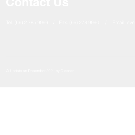
Contact Us
Tel: (66) 2 785 9999 / Fax: (66) 278 9990 / Email:
eve
© Update on December 2021 by C asean