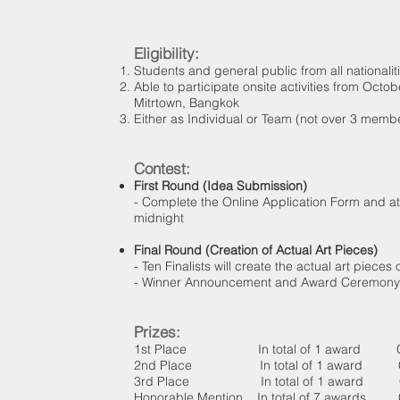
Eligibility:
Students and general public from all nationalit
Able to participate onsite activities from Oct
Mitrtown, Bangkok
Either as Individual or Team (not over 3 memb
Contest:
First Round (Idea Submission)
- Complete the Online Application Form and at
midnight
Final Round (Creation of Actual Art Pieces)
- Ten Finalists will create the actual art piece
- Winner Announcement and Award Ceremony w
Prizes:
1st Place In total of 1 award Certifi
2nd Place In total of 1 award Certifi
3rd Place In total of 1 award Certifi
Honorable Mention In total of 7 awards Cer